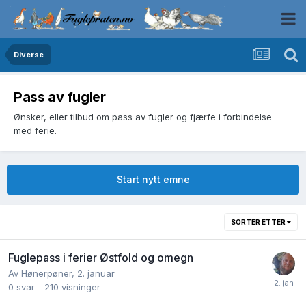
Diverse
Pass av fugler
Ønsker, eller tilbud om pass av fugler og fjærfe i forbindelse
med ferie.
Start nytt emne
SORTER ETTER
Fuglepass i ferier Østfold og omegn
Av
Hønerpøner
,
2. januar
0
svar
210
visninger