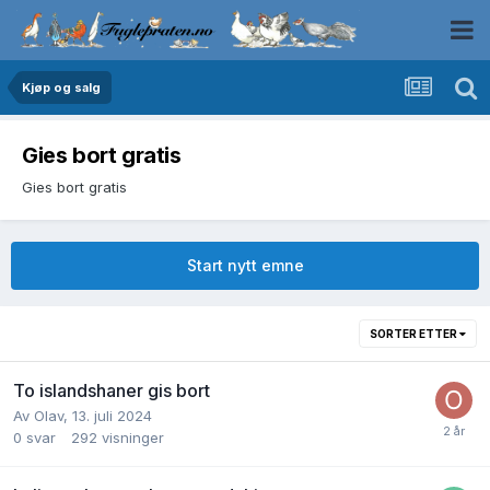
Kjøp og salg
Gies bort gratis
Gies bort gratis
Start nytt emne
SORTER ETTER
To islandshaner gis bort
Av
Olav
,
13. juli 2024
0
svar
292
visninger