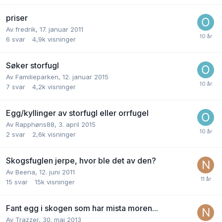
priser
Av
fredrik
,
17. januar 2011
6
svar
4,9k
visninger
Søker storfugl
Av
Familieparken
,
12. januar 2015
7
svar
4,2k
visninger
Egg/kyllinger av storfugl eller orrfugel
Av
Rapphøns88
,
3. april 2015
2
svar
2,6k
visninger
Skogsfuglen jerpe, hvor ble det av den?
Av
Beena
,
12. juni 2011
15
svar
15k
visninger
Fant egg i skogen som har mista moren...
Av
Trazzer
,
30. mai 2013