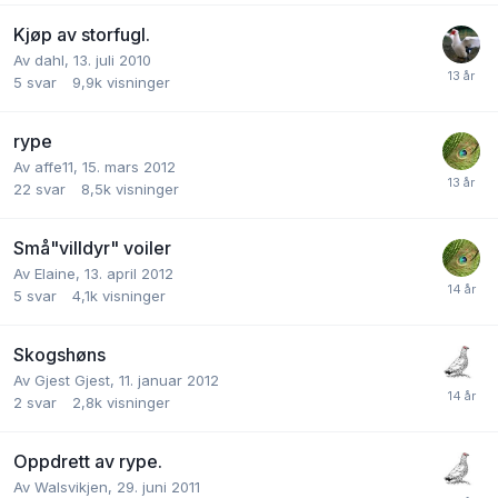
Kjøp av storfugl.
Av
dahl
,
13. juli 2010
5
svar
9,9k
visninger
rype
Av
affe11
,
15. mars 2012
22
svar
8,5k
visninger
Små"villdyr" voiler
Av
Elaine
,
13. april 2012
5
svar
4,1k
visninger
Skogshøns
Av
Gjest Gjest
,
11. januar 2012
2
svar
2,8k
visninger
Oppdrett av rype.
Av
Walsvikjen
,
29. juni 2011