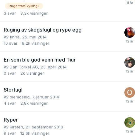
Ruge fram kylling?
3
svar
3,3k
visninger
Ruging av skogsfugl og rype egg
Av
finna
,
25. mai 2014
10
svar
8,2k
visninger
En som ble god venn med Tiur
Av
Dan Torkel AG
,
23. april 2014
0
svar
2k
visninger
Storfugl
Av
olemoseid
,
7. januar 2014
4
svar
2,8k
visninger
Ryper
Av
Kirsten
,
21. september 2010
9
svar
12,6k
visninger