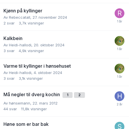
Kjønn på kyllinger
Av
Rebeccatall
,
27. november 2024
2
svar
3,7k
visninger
Kalkbein
Av
Heidi-hallodi
,
20. oktober 2024
3
svar
4,9k
visninger
Varme til kyllinger i hønsehuset
Av
Heidi-hallodi
,
4. oktober 2024
3
svar
3,1k
visninger
Må negler til dverg kochin
1
2
Av
hønsemann
,
22. mars 2012
44
svar
11,8k
visninger
Høne som er bar bak