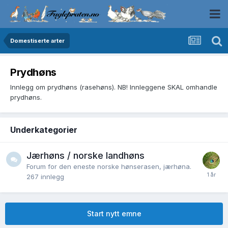
Domestiserte arter
Prydhøns
Innlegg om prydhøns (rasehøns). NB! Innleggene SKAL omhandle
prydhøns.
Underkategorier
Jærhøns / norske landhøns
Forum for den eneste norske hønserasen, jærhøna.
267
innlegg
Start nytt emne