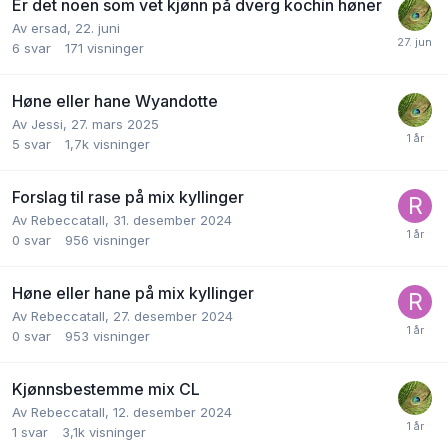
Er det noen som vet kjønn på dverg kochin høner
Av
ersad
,
22. juni
6
svar
171
visninger
Høne eller hane Wyandotte
Av
Jessi
,
27. mars 2025
5
svar
1,7k
visninger
Forslag til rase på mix kyllinger
Av
Rebeccatall
,
31. desember 2024
0
svar
956
visninger
Høne eller hane på mix kyllinger
Av
Rebeccatall
,
27. desember 2024
0
svar
953
visninger
Kjønnsbestemme mix CL
Av
Rebeccatall
,
12. desember 2024
1
svar
3,1k
visninger