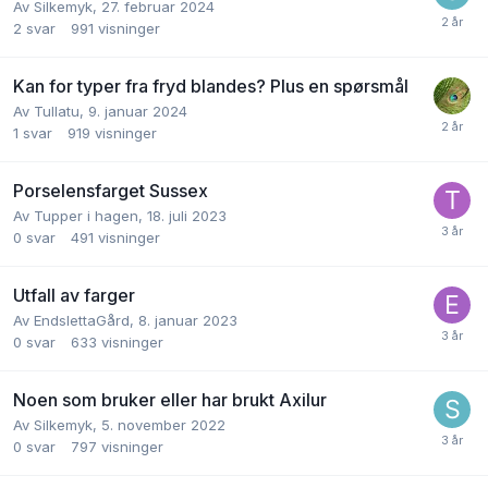
Av
Silkemyk
,
27. februar 2024
2
svar
991
visninger
Kan for typer fra fryd blandes? Plus en spørsmål
Av
Tullatu
,
9. januar 2024
1
svar
919
visninger
Porselensfarget Sussex
Av
Tupper i hagen
,
18. juli 2023
0
svar
491
visninger
Utfall av farger
Av
EndslettaGård
,
8. januar 2023
0
svar
633
visninger
Noen som bruker eller har brukt Axilur
Av
Silkemyk
,
5. november 2022
0
svar
797
visninger