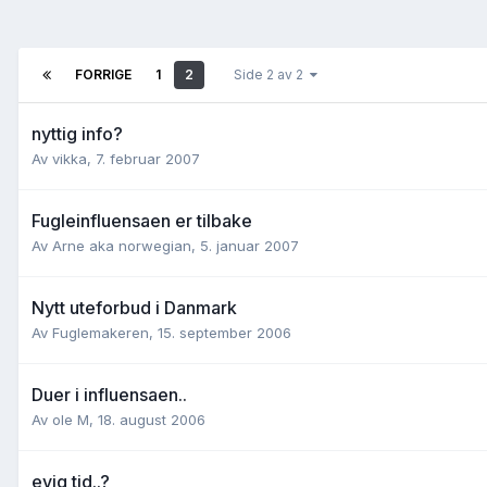
FORRIGE
1
2
Side 2 av 2
nyttig info?
Av
vikka
,
7. februar 2007
Fugleinfluensaen er tilbake
Av
Arne aka norwegian
,
5. januar 2007
Nytt uteforbud i Danmark
Av
Fuglemakeren
,
15. september 2006
Duer i influensaen..
Av
ole M
,
18. august 2006
evig tid..?