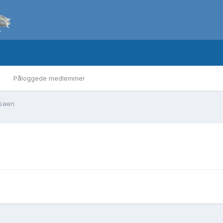
Påloggede medlemmer
nsaen