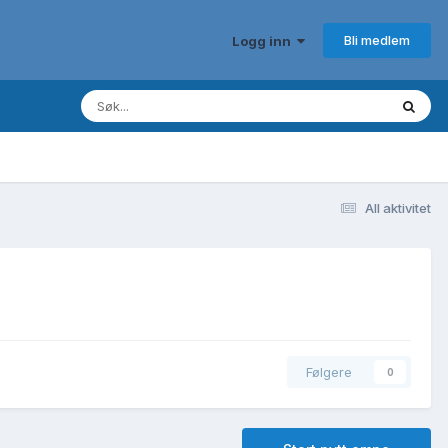
Bli medlem
Logg inn
All aktivitet
Følgere
0