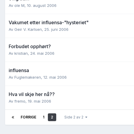
Av
ole M
,
10. august 2006
Vakumet etter influensa-"hysteriet"
Av
Geir V. Karlsen
,
25. juni 2006
Forbudet opphørt?
Av
kristian
,
24. mai 2006
influensa
Av
Fuglemakeren
,
12. mai 2006
Hva vil skje her nå??
Av
fremo
,
19. mai 2006
FORRIGE
1
2
Side 2 av 2