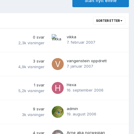
Start nytt emne
SORTER ETTER
vikka
0
svar
7. februar 2007
2,3k
visninger
vangenstein oppdrett
3
svar
7. januar 2007
4,9k
visninger
Hexa
1
svar
16. september 2006
5,2k
visninger
admin
9
svar
19. august 2006
3k
visninger
Arne aka norwegian
4
svar