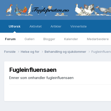
Utforsk
Aktivitet
Artikler
Vinnerliste
Forum
Galleri
Blogger
Kalender
Medarbeidere
Forside
Helse og for
Behandling og sjukdommer
Fugleinflue
Fugleinfluensaen
Emner som omhandler fugleinfluensaen