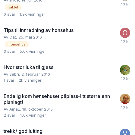
vaktel
0
svar
1,9k
visninger
Tips til innredning av hønsehus
Av
Cat
,
25. mai 2016
hønsehus
3
svar
5,6k
visninger
Hvor stor luka til gjess
Av
Sabri
,
2. februar 2016
1
svar
2k
visninger
Endelig kom hønsehuset påplass-litt større enn
planlagt!
Av
AinaE
,
19. oktober 2015
2
svar
4,6k
visninger
trekk/ god lufting