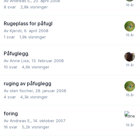
Av
Andreas E.
,
20. april 2008
8
svar
2,8k
visninger
Rugeplass for påfugl
Av
Kjersti
,
6. april 2008
1
svar
1,9k
visninger
Påfuglegg.
Av
Anne Lise
,
13. februar 2008
10
svar
4,6k
visninger
ruging av påfuglegg
Av
sten fischer
,
28. januar 2008
4
svar
4,3k
visninger
foring
Av
Andreas E.
,
14. oktober 2007
16
svar
5,2k
visninger