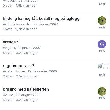
Av
sveith
,
23. mai 2007
0
svar
1,5k
visninger
Endelig har jeg fått bestilt meg påfuglegg!
Av
Budeias verden
,
22. januar 2007
1
svar
2,7k
visninger
hissige?
Av
gåsa
,
10. januar 2007
5
svar
3,2k
visninger
rugetemperatur?
Av
sten fischer
,
15. desember 2006
2
svar
2,5k
visninger
brusing med halestjerten
Av
Liss
,
20. august 2006
6
svar
3,2k
visninger