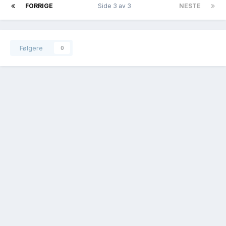
FORRIGE
Side 3 av 3
NESTE
Følgere
0