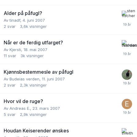
Alder på påfugl?
Av
tinadf
,
4. juni 2007
2
svar
3,6k
visninger
Når er de ferdig utfarget?
Av
Kjersti
,
18. mai 2007
11
svar
3k
visninger
Kjønnsbestemmesle av påfugl
Av
Budeias verden
,
11. juni 2007
2
svar
2,3k
visninger
Hvor vil de ruge?
Av
Andreas E.
,
23. mars 2007
5
svar
2,9k
visninger
Houdan Keiserender ønskes