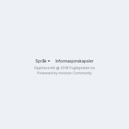
Språk
Informasjonskapsler
Opphavsrett @ 2018 Fuglepraten.no
Powered by Invision Community