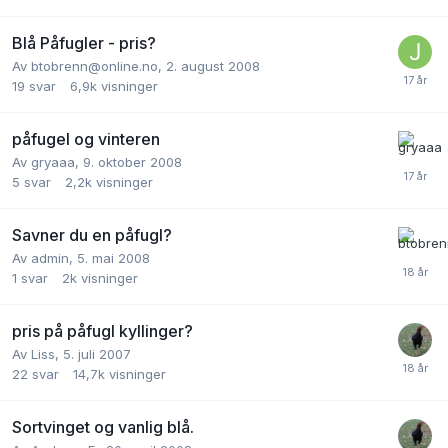
Blå Påfugler - pris?
Av
btobrenn@online.no
,
2. august 2008
19
svar
6,9k
visninger
påfugel og vinteren
Av
gryaaa
,
9. oktober 2008
5
svar
2,2k
visninger
Savner du en påfugl?
Av
admin
,
5. mai 2008
1
svar
2k
visninger
pris på påfugl kyllinger?
Av
Liss
,
5. juli 2007
22
svar
14,7k
visninger
Sortvinget og vanlig blå.