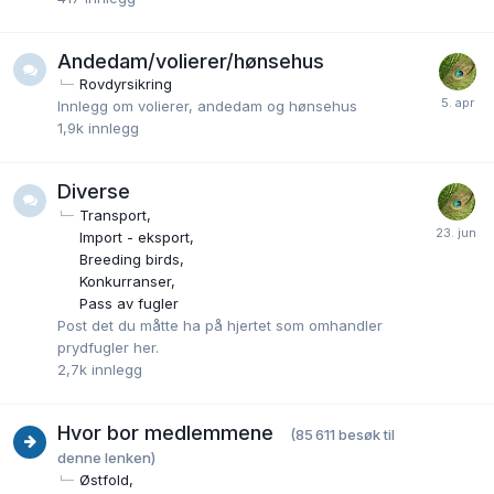
Andedam/volierer/hønsehus
Rovdyrsikring
Innlegg om volierer, andedam og hønsehus
1,9k
innlegg
Diverse
Transport
Import - eksport
Breeding birds
Konkurranser
Pass av fugler
Post det du måtte ha på hjertet som omhandler
prydfugler her.
2,7k
innlegg
Hvor bor medlemmene
(85 611 besøk til
denne lenken)
Østfold