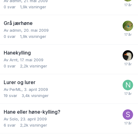
Av
admin
,
21. mai 2009
0
svar
1,9k
visninger
Grå jærhøne
Av
admin
,
20. mai 2009
0
svar
1,9k
visninger
Hanekylling
Av
Arnt
,
17. mai 2009
0
svar
2,2k
visninger
Lurer og lurer
Av
PerML
,
3. april 2009
19
svar
3,4k
visninger
Hane eller høne-kylling?
Av
Solo
,
23. april 2009
6
svar
2,2k
visninger