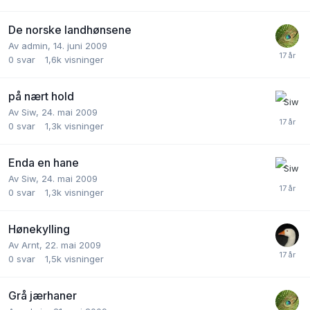
De norske landhønsene
Av
admin
,
14. juni 2009
0
svar
1,6k
visninger
på nært hold
Av
Siw
,
24. mai 2009
0
svar
1,3k
visninger
Enda en hane
Av
Siw
,
24. mai 2009
0
svar
1,3k
visninger
Hønekylling
Av
Arnt
,
22. mai 2009
0
svar
1,5k
visninger
Grå jærhaner