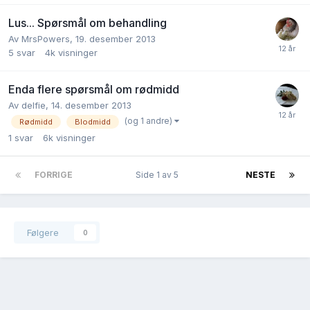
Lus... Spørsmål om behandling
Av
MrsPowers
,
19. desember 2013
5
svar
4k
visninger
Enda flere spørsmål om rødmidd
Av
delfie
,
14. desember 2013
(og 1 andre)
Rødmidd
Blodmidd
1
svar
6k
visninger
FORRIGE
Side 1 av 5
NESTE
Følgere
0