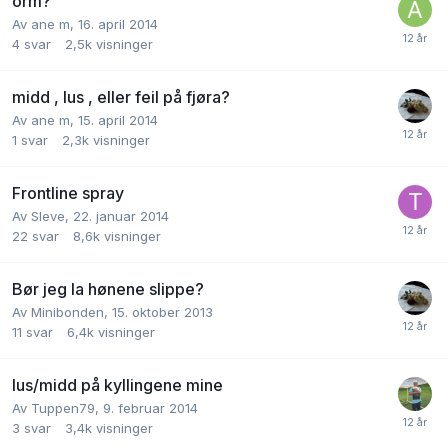
orm?
Av
ane m
,
16. april 2014
4
svar
2,5k
visninger
midd , lus , eller feil på fjøra?
Av
ane m
,
15. april 2014
1
svar
2,3k
visninger
Frontline spray
Av
Sleve
,
22. januar 2014
22
svar
8,6k
visninger
Bør jeg la hønene slippe?
Av
Minibonden
,
15. oktober 2013
11
svar
6,4k
visninger
lus/midd på kyllingene mine
Av
Tuppen79
,
9. februar 2014
3
svar
3,4k
visninger