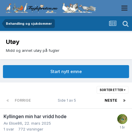
Behandling og sjukdommer
Utøy
Midd og annet utøy på fugler
Start nytt emne
SORTER ETTER
FORRIGE
Side 1 av 5
NESTE
Kyllingen min har vridd hode
Av
Elise86
,
22. mars 2025
1
svar
772
visninger