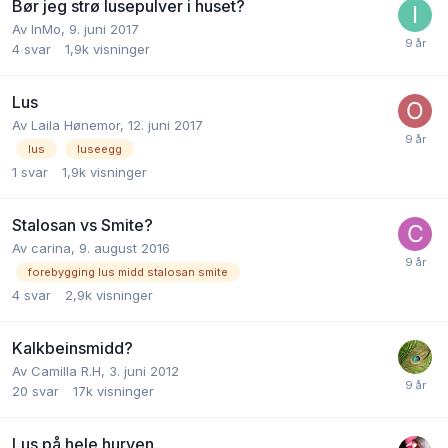
Bør jeg strø lusepulver i huset?
Av
InMo
,
9. juni 2017
4
svar
1,9k
visninger
Lus
Av
Laila Hønemor
,
12. juni 2017
lus
luseegg
1
svar
1,9k
visninger
Stalosan vs Smite?
Av
carina
,
9. august 2016
forebygging lus midd stalosan smite
4
svar
2,9k
visninger
Kalkbeinsmidd?
Av
Camilla R.H
,
3. juni 2012
20
svar
17k
visninger
Lus på hele hurven