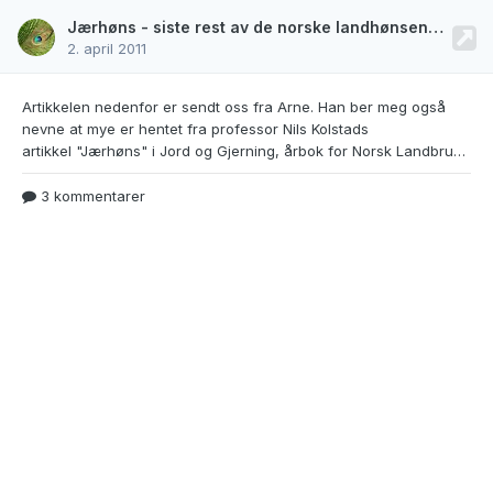
Jærhøns - siste rest av de norske landhønsene?
2. april 2011
Artikkelen nedenfor er sendt oss fra Arne. Han
ber meg også
nevne at mye er hentet fra professor Nils Kolstads
artikkel "Jærhøns" i Jord og Gjerning, årbok for Norsk Landbruksmuseum 1989. Arne sier også han vil anbefale alle interesserte å lese Kolstads artikkel. - Tormod( Fuglepraten.no) ----------- Av Arne W. Isachsen Jærhøns er vår eneste norske hønserase og stammer fra den norske landhønstypen, slik den var før man begynte å importere hønseraser fra utlandet rundt 1850.
3 kommentarer