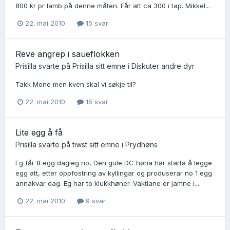
800 kr pr lamb på denne måten. Får att ca 300 i tap. Mikkel...
22. mai 2010
15 svar
Reve angrep i saueflokken
Prisilla
svarte på
Prisilla
sitt emne i
Diskuter andre dyr
Takk Mone men kven skal vi søkje til?
22. mai 2010
15 svar
Lite egg å få
Prisilla
svarte på
tiwst
sitt emne i
Prydhøns
Eg får 8 egg dagleg no, Den gule DC høna har starta å legge
egg att, etter oppfostring av kyllingar og produserar no 1 egg
annakvar dag. Eg har to klukkhøner. Vaktlane er jamne i...
22. mai 2010
9 svar