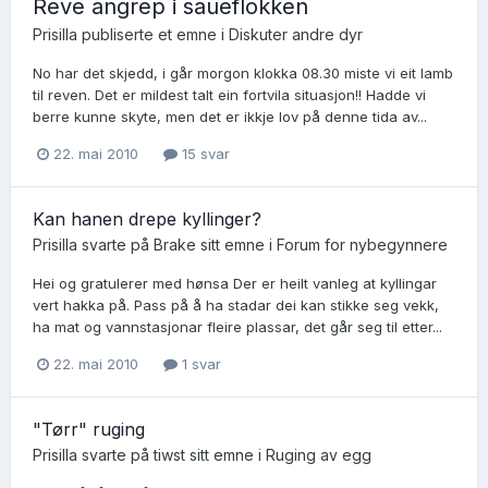
Reve angrep i saueflokken
Prisilla
publiserte et emne i
Diskuter andre dyr
No har det skjedd, i går morgon klokka 08.30 miste vi eit lamb
til reven. Det er mildest talt ein fortvila situasjon!! Hadde vi
berre kunne skyte, men det er ikkje lov på denne tida av...
22. mai 2010
15 svar
Kan hanen drepe kyllinger?
Prisilla
svarte på
Brake
sitt emne i
Forum for nybegynnere
Hei og gratulerer med hønsa Der er heilt vanleg at kyllingar
vert hakka på. Pass på å ha stadar dei kan stikke seg vekk,
ha mat og vannstasjonar fleire plassar, det går seg til etter...
22. mai 2010
1 svar
"Tørr" ruging
Prisilla
svarte på
tiwst
sitt emne i
Ruging av egg