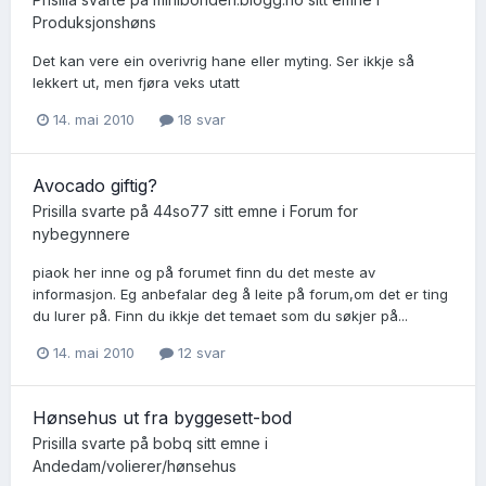
Produksjonshøns
Det kan vere ein overivrig hane eller myting. Ser ikkje så
lekkert ut, men fjøra veks utatt
14. mai 2010
18 svar
Avocado giftig?
Prisilla
svarte på
44so77
sitt emne i
Forum for
nybegynnere
piaok her inne og på forumet finn du det meste av
informasjon. Eg anbefalar deg å leite på forum,om det er ting
du lurer på. Finn du ikkje det temaet som du søkjer på...
14. mai 2010
12 svar
Hønsehus ut fra byggesett-bod
Prisilla
svarte på
bobq
sitt emne i
Andedam/volierer/hønsehus