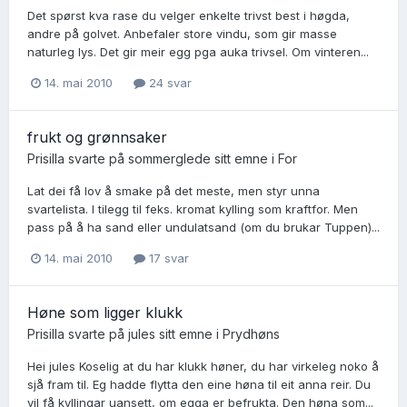
Det spørst kva rase du velger enkelte trivst best i høgda,
andre på golvet. Anbefaler store vindu, som gir masse
naturleg lys. Det gir meir egg pga auka trivsel. Om vinteren...
14. mai 2010
24 svar
frukt og grønnsaker
Prisilla
svarte på
sommerglede
sitt emne i
For
Lat dei få lov å smake på det meste, men styr unna
svartelista. I tilegg til feks. kromat kylling som kraftfor. Men
pass på å ha sand eller undulatsand (om du brukar Tuppen)...
14. mai 2010
17 svar
Høne som ligger klukk
Prisilla
svarte på
jules
sitt emne i
Prydhøns
Hei jules Koselig at du har klukk høner, du har virkeleg noko å
sjå fram til. Eg hadde flytta den eine høna til eit anna reir. Du
vil få kyllingar uansett, om egga er befrukta. Den høna som...