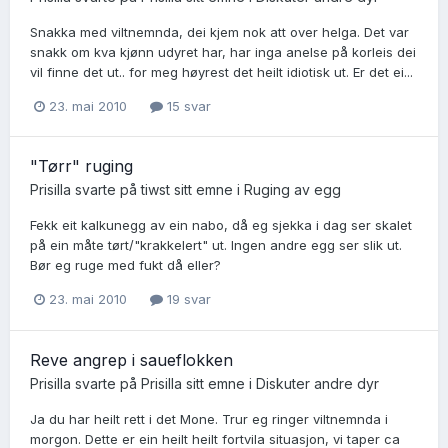
Snakka med viltnemnda, dei kjem nok att over helga. Det var
snakk om kva kjønn udyret har, har inga anelse på korleis dei
vil finne det ut.. for meg høyrest det heilt idiotisk ut. Er det ei...
23. mai 2010
15 svar
"Tørr" ruging
Prisilla
svarte på
tiwst
sitt emne i
Ruging av egg
Fekk eit kalkunegg av ein nabo, då eg sjekka i dag ser skalet
på ein måte tørt/"krakkelert" ut. Ingen andre egg ser slik ut.
Bør eg ruge med fukt då eller?
23. mai 2010
19 svar
Reve angrep i saueflokken
Prisilla
svarte på
Prisilla
sitt emne i
Diskuter andre dyr
Ja du har heilt rett i det Mone. Trur eg ringer viltnemnda i
morgon. Dette er ein heilt heilt fortvila situasjon, vi taper ca