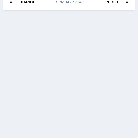
FORRIGE
Side 142 av 147
NESTE