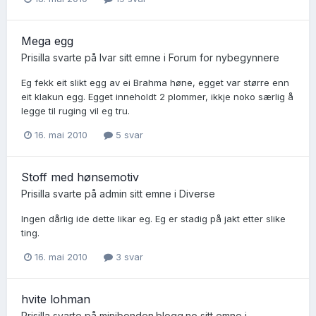
Mega egg
Prisilla
svarte på
Ivar
sitt emne i
Forum for nybegynnere
Eg fekk eit slikt egg av ei Brahma høne, egget var større enn
eit klakun egg. Egget inneholdt 2 plommer, ikkje noko særlig å
legge til ruging vil eg tru.
16. mai 2010
5 svar
Stoff med hønsemotiv
Prisilla
svarte på
admin
sitt emne i
Diverse
Ingen dårlig ide dette likar eg. Eg er stadig på jakt etter slike
ting.
16. mai 2010
3 svar
hvite lohman
Prisilla
svarte på
minibonden.blogg.no
sitt emne i