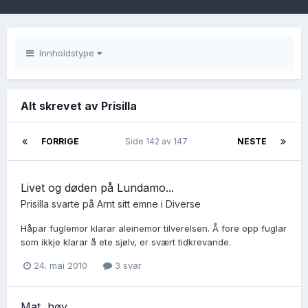
Innholdstype
Alt skrevet av Prisilla
FORRIGE
Side 142 av 147
NESTE
Livet og døden på Lundamo...
Prisilla
svarte på
Arnt
sitt emne i
Diverse
Håpar fuglemor klarar aleinemor tilverelsen. Å fore opp fuglar
som ikkje klarar å ete sjølv, er svært tidkrevande.
24. mai 2010
3 svar
Mat, høy..