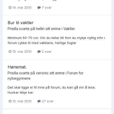
14. mai 2010
7 svar
Bur til vaktler
Prisilla
svarte på
hellin
sitt emne i
Vaktler
Minimum 60-70 cm. Om du leitar litt finn du mykje nyttig info i
forum Lykke til med vaktlane, herlige fuglar
10. mai 2010
2 svar
Hønemat.
Prisilla
svarte på
veronic
sitt emne i
Forum for
nybegynnere
Det skal ligge ei fil inne på forum, du kan gå inn å lese.
Huskar ikkje kar.
10. mai 2010
27 svar