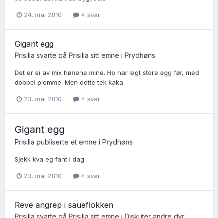
24. mai 2010
4 svar
Gigant egg
Prisilla
svarte på
Prisilla
sitt emne i
Prydhøns
Det er ei av mix hønene mine. Ho har lagt store egg før, med
dobbel plomme. Men dette tek kaka
23. mai 2010
4 svar
Gigant egg
Prisilla
publiserte et emne i
Prydhøns
Sjekk kva eg fant i dag
23. mai 2010
4 svar
Reve angrep i saueflokken
Prisilla
svarte på
Prisilla
sitt emne i
Diskuter andre dyr