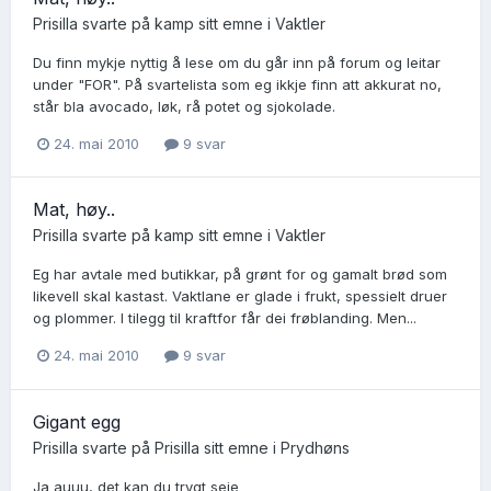
Prisilla
svarte på
kamp
sitt emne i
Vaktler
Du finn mykje nyttig å lese om du går inn på forum og leitar
under "FOR". På svartelista som eg ikkje finn att akkurat no,
står bla avocado, løk, rå potet og sjokolade.
24. mai 2010
9 svar
Mat, høy..
Prisilla
svarte på
kamp
sitt emne i
Vaktler
Eg har avtale med butikkar, på grønt for og gamalt brød som
likevell skal kastast. Vaktlane er glade i frukt, spessielt druer
og plommer. I tilegg til kraftfor får dei frøblanding. Men...
24. mai 2010
9 svar
Gigant egg
Prisilla
svarte på
Prisilla
sitt emne i
Prydhøns
Ja auuu, det kan du trygt seie