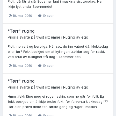
Flott, då får vi sjå. Egga har lagt i maskina sist torsdag. Har
ikkje lyst enda. Spennende!
19. mai 2010
19 svar
"Tørr" ruging
Prisilla
svarte på
tiwst
sitt emne i
Ruging av egg
Flott, no vart eg beroliga. Når sett du inn vatnet då, klekkedag
eller før? Fekk beskjed om at kyllingen utviklar seg for raskt,
ved bruk av fuktighet frå dag 1. Stemmer det?
18. mai 2010
19 svar
"Tørr" ruging
Prisilla
svarte på
tiwst
sitt emne i
Ruging av egg
Hmm...fekk låne meg ei rugemaskin, som no går for fullt. Eg
fekk beskjed om å ikkje bruke fukt, før forventa klekkedag !??
Har aldri prøvd dette før, første gong eg ruger i maskin.
18. mai 2010
19 svar