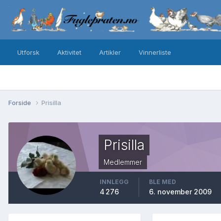
Utforsk
Aktivitet
Artikler
Vinnerliste
Forside
Prisilla
Prisilla
Medlemmer
INNLEGG
BLE MED
4 276
6. november 2009