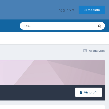
Bli medlem
Logg inn
All aktivitet
Vis profil