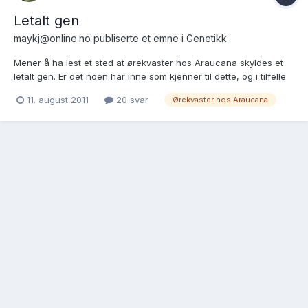
Letalt gen
maykj@online.no
publiserte et emne i
Genetikk
Mener å ha lest et sted at ørekvaster hos Araucana skyldes et
letalt gen. Er det noen har inne som kjenner til dette, og i tilfelle
hvordan dette virker? Er det et dominant eller recessivt gen?
11. august 2011
20 svar
Ørekvaster hos Araucana
Med andre ord: kan hanen/ høna være bærer av dette genet
uten selv å ha disse ørekvastene? Og vil alt av...