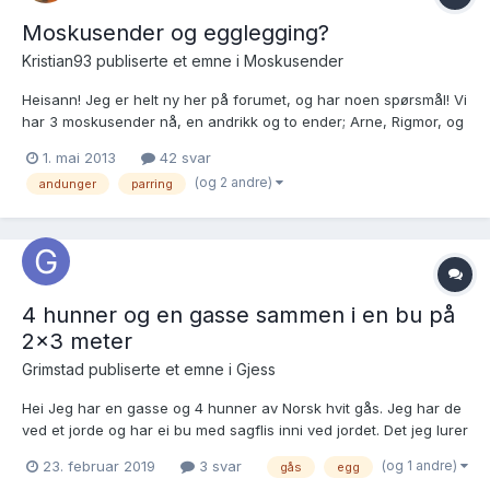
Moskusender og egglegging?
Kristian93
publiserte et emne i
Moskusender
Heisann! Jeg er helt ny her på forumet, og har noen spørsmål! Vi
har 3 moskusender nå, en andrikk og to ender; Arne, Rigmor, og
ei som ikke har fått navn enda. (hadde ei and som het Trygve
1. mai 2013
42 svar
som ble tatt av rev/mår i går natt ) Jeg håper veldig på andunger
(og 2 andre)
andunger
parring
i år, men håper ikke det er for seint?...
4 hunner og en gasse sammen i en bu på
2x3 meter
Grimstad
publiserte et emne i
Gjess
Hei Jeg har en gasse og 4 hunner av Norsk hvit gås. Jeg har de
ved et jorde og har ei bu med sagflis inni ved jordet. Det jeg lurer
på er følgende: Jeg ser at den ene gåsa legger seg på egg, det
(og 1 andre)
23. februar 2019
3 svar
gås
egg
er andre gangen siden jul, fjernet de forrige... De andre hunnene