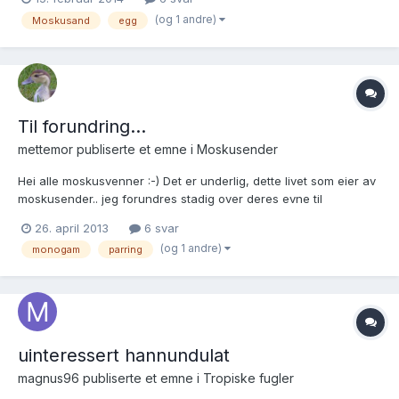
men hun er nederst på rangstigen. Er det noen som har en god
(og 1 andre)
Moskusand
egg
forklaring? Og hvor lang tid tar det fra de parrer til de...
Til forundring...
mettemor
publiserte et emne i
Moskusender
Hei alle moskusvenner :-) Det er underlig, dette livet som eier av
moskusender.. jeg forundres stadig over deres evne til
kommunikasjon og samspill, deres nysjerrighet og
26. april 2013
6 svar
gledesutbrudd. Stadig lærer jeg stadig nytt om deres måter og
(og 1 andre)
monogam
parring
metoder. Våre tre små fjærkledde venner er helt klart en veldi...
uinteressert hannundulat
magnus96
publiserte et emne i
Tropiske fugler