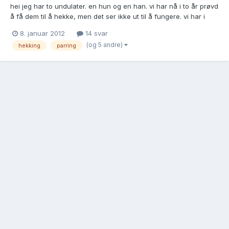
hei jeg har to undulater. en hun og en han. vi har nå i to år prøvd
å få dem til å hekke, men det ser ikke ut til å fungere. vi har i
perioder prøvd å fjerne rugekassa og så sette den inn igjen. Hun
8. januar 2012
14 svar
undulaten har i det siste begynt å besøke rugekassen mye. han
(og 5 andre)
hekking
parring
undulaten derimot han virker ikke inte...