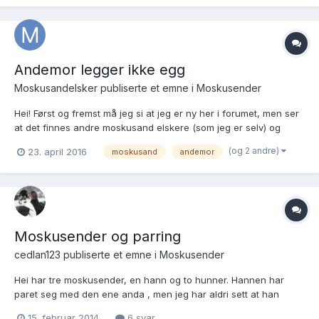
legger seg ikke og spankulerer run...
Andemor legger ikke egg
Moskusandelsker
publiserte et emne i
Moskusender
Hei! Først og fremst må jeg si at jeg er ny her i forumet, men ser
at det finnes andre moskusand elskere (som jeg er selv) og
måtte bare bli med i gjengen Har et problem nå for tiden der
(og 2 andre)
23. april 2016
moskusand
andemor
andemor som pleide å legge egg, har sluttet med det rett etter at
hun fikk "bumblefoot" (er blitt opere...
Moskusender og parring
cedlan123
publiserte et emne i
Moskusender
Hei har tre moskusender, en hann og to hunner. Hannen har
paret seg med den ene anda , men jeg har aldri sett at han
parrer med den andre. Virker som om han favoriserer den andre
15. februar 2014
6 svar