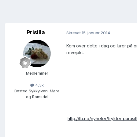
Prisilla
Skrevet
15. januar 2014
Kom over dette i dag og lurer på om
revejakt.
Medlemmer
4,3k
Bosted
Sykkylven. Møre
og Romsdal
http://tb.no/nyheter/frykter-para