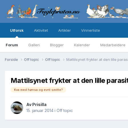
Utforsk
Aktivitet
Artikler
Vinnerliste
Forum
Galleri
Blogger
Kalender
Medarbeidere
Forside
Off topic
Off topic
Mattilsynet frykter at den lille par
Mattilsynet frykter at den lille para
Kva med hønsa og evnt smitte?
Av
Prisilla
15. januar 2014
i
Off topic