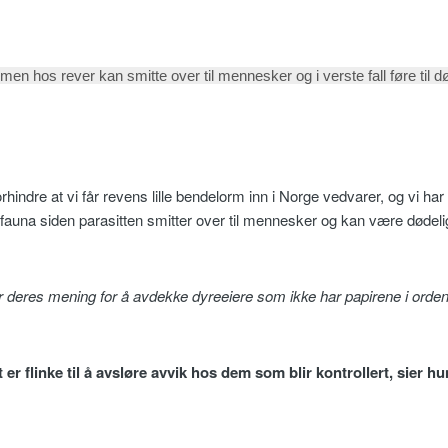
hos rever kan smitte over til mennesker og i verste fall føre til dø
rhindre at vi får revens lille bendelorm inn i Norge vedvarer, og vi ha
k fauna siden parasitten smitter over til mennesker og kan være dødeli
er deres mening for å avdekke dyreeiere som ikke har papirene i orde
 er flinke til å avsløre avvik hos dem som blir kontrollert, sier hu