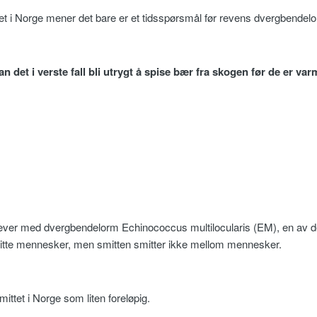
et i Norge mener det bare er et tidsspørsmål før revens dvergbende
kan det i verste fall bli utrygt å spise bær fra skogen før de er v
 rødrever med dvergbendelorm Echinococcus multilocularis (EM), en av 
tte mennesker, men smitten smitter ikke mellom mennesker.
mittet i Norge som liten foreløpig.