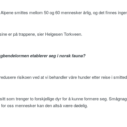
 I Alpene smittes mellom 50 og 60 mennesker årlig, og det finnes ing
aksine er på trappene, sier Helgesen Torkveen.
ergbendelormen etablerer seg i norsk fauna?
 redusere risikoen ved at vi behandler våre hunder etter reise i smit
tt som trenger to forskjellige dyr for å kunne formere seg. Smågnag
men for oss mennesker kan den altså være dødelig.