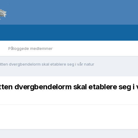
Påloggede medlemmer
asitten dvergbendelorm skal etablere seg i vår natur
sitten dvergbendelorm skal etablere seg i 