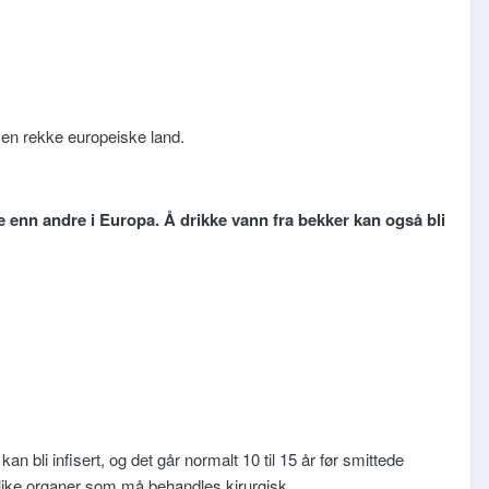
i en rekke europeiske land.
te enn andre i Europa. Å drikke vann fra bekker kan også bli
bli infisert, og det går normalt 10 til 15 år før smittede
like organer som må behandles kirurgisk.