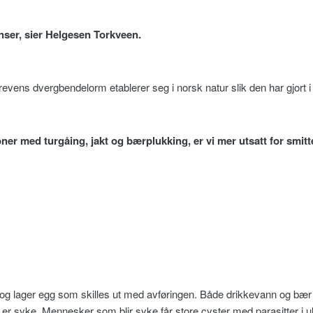
nser, sier Helgesen Torkveen.
revens dvergbendelorm etablerer seg i norsk natur slik den har gjort 
joner med turgåing, jakt og bærplukking, er vi mer utsatt for smit
g lager egg som skilles ut med avføringen. Både drikkevann og bær kan 
r syke. Mennesker som blir syke får store cyster med parasitter i u