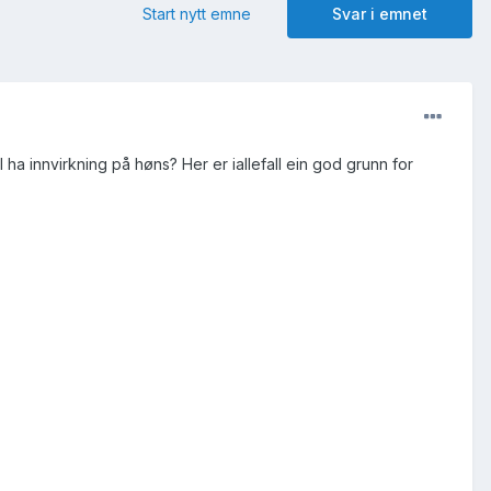
Start nytt emne
Svar i emnet
ha innvirkning på høns? Her er iallefall ein god grunn for