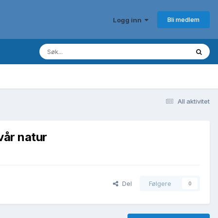
Bli medlem
Logg inn
All aktivitet
vår natur
Del
Følgere
0