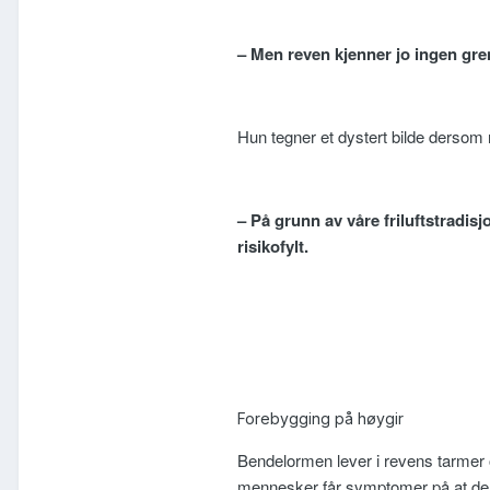
– Men reven kjenner jo ingen gre
Hun tegner et dystert bilde dersom 
– På grunn av våre friluftstradis
risikofylt.
Forebygging på høygir
Bendelormen lever i revens tarmer o
mennesker får symptomer på at de e