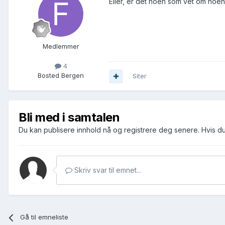
Eller, er det noen som vet om noen
Medlemmer
4
Bosted
Bergen
Siter
Bli med i samtalen
Du kan publisere innhold nå og registrere deg senere. Hvis d
Skriv svar til emnet...
Gå til emneliste