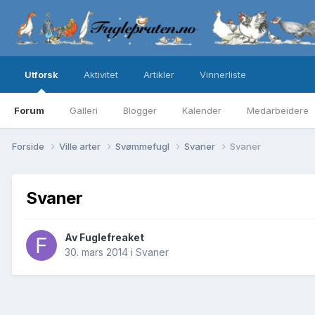
Utforsk
Aktivitet
Artikler
Vinnerliste
Forum
Galleri
Blogger
Kalender
Medarbeidere
Forside
Ville arter
Svømmefugl
Svaner
Svaner
Svaner
Av
Fuglefreaket
30. mars 2014
i
Svaner