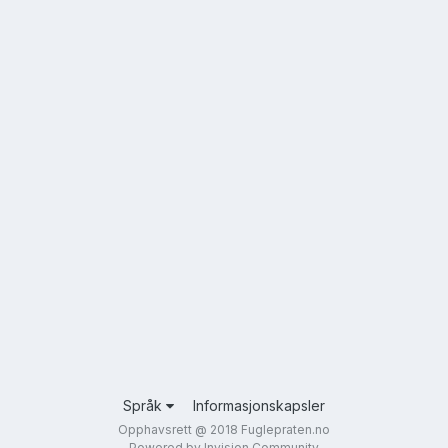
Språk
Informasjonskapsler
Opphavsrett @ 2018 Fuglepraten.no
Powered by Invision Community