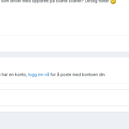
 som driver med oppdrett på svarte svaner? Utrolig flotte!
u har en konto,
logg inn nå
for å poste med kontoen din.