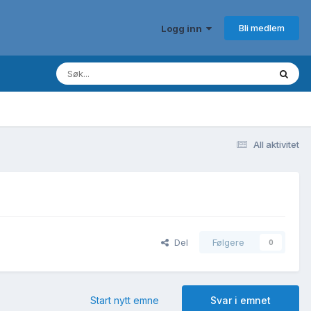
Bli medlem
Logg inn
All aktivitet
Del
Følgere
0
Start nytt emne
Svar i emnet