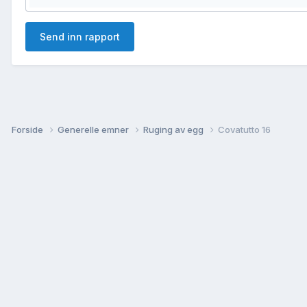
Send inn rapport
Forside
Generelle emner
Ruging av egg
Covatutto 16