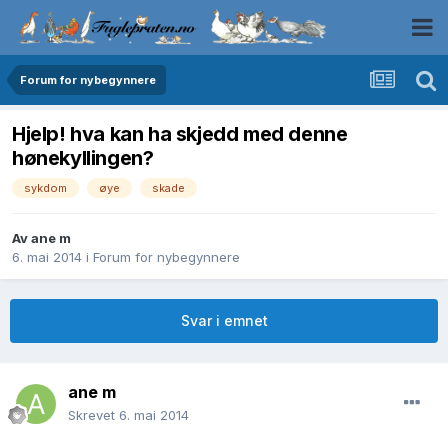
Forum for nybegynnere
Hjelp! hva kan ha skjedd med denne
hønekyllingen?
sykdom
øye
skade
Av
ane m
6. mai 2014
i
Forum for nybegynnere
Svar i emnet
ane m
Skrevet
6. mai 2014