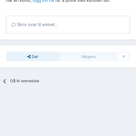
har en konto,
logg inn nå
for å poste med kontoen din.
Skriv svar til emnet...
Del
Følgere
0
Gå til emneliste