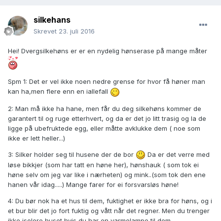
silkehans
Skrevet
23. juli 2016
Hei! Dvergsilkehøns er er en nydelig hønserase på mange måter
Spm 1: Det er vel ikke noen nedre grense for hvor få høner man
kan ha,men flere enn en iallefall
2: Man må ikke ha hane, men får du deg silkehøns kommer de
garantert til og ruge etterhvert, og da er det jo litt trasig og la de
ligge på ubefruktede egg, eller måtte avklukke dem ( noe som
ikke er lett heller...)
3: Silker holder seg til husene der de bor
Da er det verre med
løse bikkjer (som har tatt en høne her), hønshauk ( som tok ei
høne selv om jeg var like i nærheten) og mink..(som tok den ene
hanen vår idag.....) Mange farer for ei forsvarsløs høne!
4: Du bør nok ha et hus til dem, fuktighet er ikke bra for høns, og i
et bur blir det jo fort fuktig og vått når det regner. Men du trenger
ikke isolere huset hvis du har en varmelampe til dem.