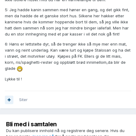
5: Jeg hadde kanin sammen med høner en gang, og det gikk fint,
men da hadde de et ganske stort hus. Silkene her hakker etter
kaninene hvis de kommer hoppende bort til dem, så jeg ville ikke
hatt dem sammen nå som jeg har mindre binger iallefall. Men har
du en stor innhegning med et par kasser i vil det nok gå fint!
6: Høns er lettstelte dyr, så de trenger ikke så mye mer enn mat,
vann og reint underlag. Kan være lurt og kjøpe Stalosan og ha det
i strøet, det motvirker utøy. Kjøpes på FK. Ellers gi de litt mais,
korn, ris/spaghetti-rester og oppbløtt brød innimellom,da blir de
glade
Lykke til !
Siter
Bli med i samtalen
Du kan publisere innhold nå og registrere deg senere. Hvis du