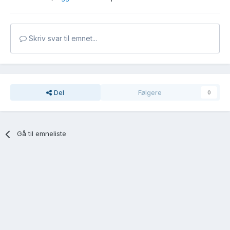
Skriv svar til emnet...
Del
Følgere
0
Gå til emneliste