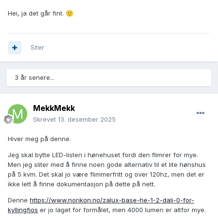
Hei, ja det går fint.
🙂
Siter
3 år senere...
MekkMekk
Skrevet
13. desember 2025
Hiver meg på denne.
Jeg skal bytte LED-listen i hønehuset fordi den flimrer for mye.
Men jeg sliter med å finne noen gode alternativ til et lite hønshus
på 5 kvm. Det skal jo være flimmerfritt og over 120hz, men det er
ikke lett å finne dokumentasjon på dette på nett.
Denne
https://www.norikon.no/zalux-base-he-1-2-dali-0-for-
kyllingfjos
er jo laget for formålet, men 4000 lumen er altfor mye.