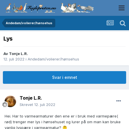
Andedam/volierer/hønsehus
Lys
Av
Tonje L.R.
12. juli 2022
i
Andedam/volierer/hønsehus
Svar i emnet
Tonje L.R.
Skrevet
12. juli 2022
Hei. Har to varmearmaturer den ene er i bruk med varmepære(
rød) trenger mer lys i hønsehuset og lurer på om man kan bruke
vanlig lyspære i varmearmatur?
🤔