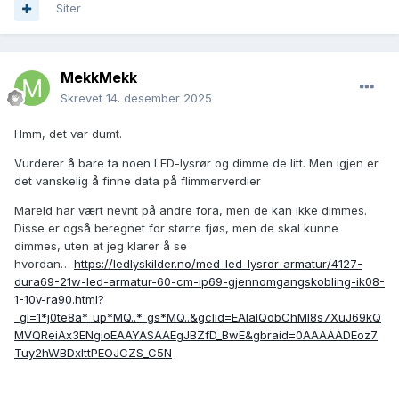
Siter
MekkMekk
Skrevet
14. desember 2025
Hmm, det var dumt.
Vurderer å bare ta noen LED-lysrør og dimme de litt. Men igjen er
det vanskelig å finne data på flimmerverdier
Mareld har vært nevnt på andre fora, men de kan ikke dimmes.
Disse er også beregnet for større fjøs, men de skal kunne
dimmes, uten at jeg klarer å se
hvordan…
https://ledlyskilder.no/med-led-lysror-armatur/4127-
dura69-21w-led-armatur-60-cm-ip69-gjennomgangskobling-ik08-
1-10v-ra90.html?
_gl=1*j0te8a*_up*MQ..*_gs*MQ..&gclid=EAIaIQobChMI8s7XuJ69kQ
MVQReiAx3ENgioEAAYASAAEgJBZfD_BwE&gbraid=0AAAAADEoz7
Tuy2hWBDxIttPEOJCZS_C5N