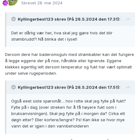
Skrevet
28. mai 2024
Kyllingerbest123
skrev (På 28.5.2024 den 17.31):
Det er dårlig vær her, hva skal jeg gjøre hvis det blir
strømbrudd?! Nå blinka det i lyset!
Dersom dere har baderomsgulv med strømkabler kan det fungere
å legge eggene der på noe, håndkle eller lignende. Eggene
klekkes egentlig lett dersom temperatur og fukt har vært optimalt
under selve rugeperioden.
Kyllingerbest123
skrev (På 28.5.2024 den 17.51):
Også eeet siste spørsmål… hov rotte skal jeg fylle på fukt?
Fylte på i dag (over streken for å få høyere fukt som i
bruksanvisningen). Skal jeg fylle på i morgen da? Cirka ett
døgn etter? Eller kortere/lengre? Ps! Kan ikke se hvor mye
vann det er igjen i den vannbeholderen