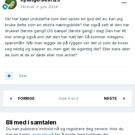
Skrevet
3. juni 2024
Ok! Har kjøpt undulatfrø som den spiste en god del av, kan jeg
bruke dette som en ekstra næringskilde? Har også sett at den har
drukket (første gang!) OG bæsjet (første gang) i dag! Den har litt
mer energi også enn det den har hatt før! Så kommer «dagens
spørsmål». Når man legger de på ryggen ser det ut som de koser
seg veldig og slapper av, men gjør de egentlig det? Eller bare later
de som at de er døde eller noe annet?
Siter
FORRIGE
Side 4 av 5
NESTE
Bli med i samtalen
Du kan publisere innhold nå og registrere deg senere. Hvis du
har en konto,
logg inn nå
for å poste med kontoen din.