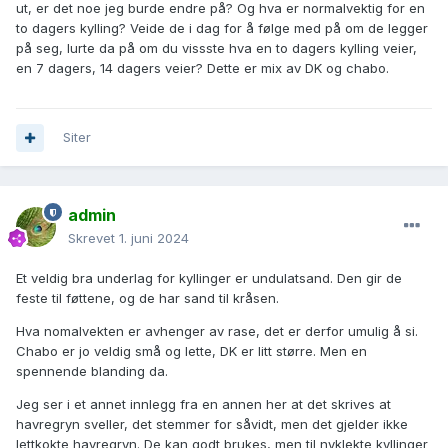
ut, er det noe jeg burde endre på? Og hva er normalvektig for en
to dagers kylling? Veide de i dag for å følge med på om de legger
på seg, lurte da på om du vissste hva en to dagers kylling veier,
en 7 dagers, 14 dagers veier? Dette er mix av DK og chabo.
Siter
admin
Skrevet
1. juni 2024
Et veldig bra underlag for kyllinger er undulatsand. Den gir de
feste til føttene, og de har sand til kråsen.
Hva nomalvekten er avhenger av rase, det er derfor umulig å si.
Chabo er jo veldig små og lette, DK er litt større. Men en
spennende blanding da.
Jeg ser i et annet innlegg fra en annen her at det skrives at
havregryn sveller, det stemmer for såvidt, men det gjelder ikke
lettkokte havregryn. De kan godt brukes, men til nyklekte kyllinger