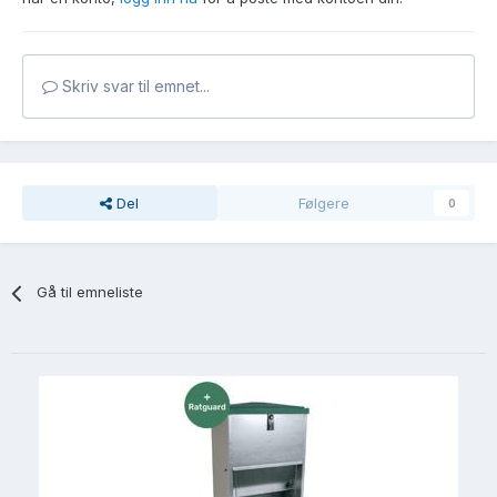
Skriv svar til emnet...
Del
Følgere
0
Gå til emneliste