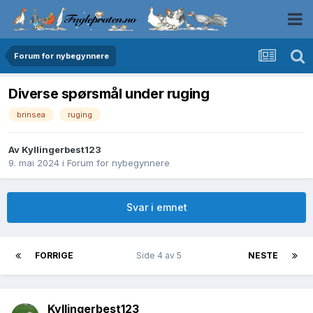
Forum for nybegynnere
Diverse spørsmål under ruging
brinsea
ruging
Av
Kyllingerbest123
9. mai 2024
i
Forum for nybegynnere
Svar i emnet
FORRIGE
Side 4 av 5
NESTE
Kyllingerbest123