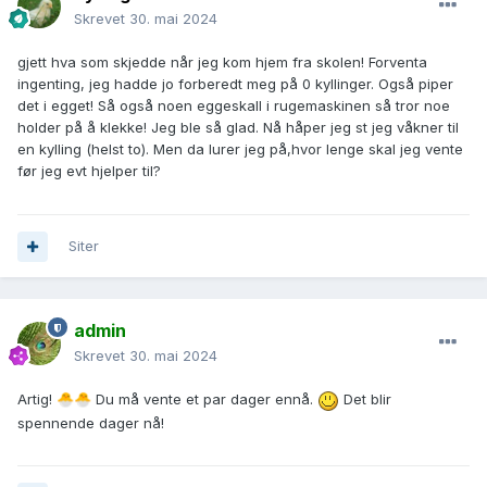
Skrevet
30. mai 2024
gjett hva som skjedde når jeg kom hjem fra skolen! Forventa
ingenting, jeg hadde jo forberedt meg på 0 kyllinger. Også piper
det i egget! Så også noen eggeskall i rugemaskinen så tror noe
holder på å klekke! Jeg ble så glad. Nå håper jeg st jeg våkner til
en kylling (helst to). Men da lurer jeg på,hvor lenge skal jeg vente
før jeg evt hjelper til?
Siter
admin
Skrevet
30. mai 2024
Artig!
Du må vente et par dager ennå.
Det blir
🐣
🐣
spennende dager nå!