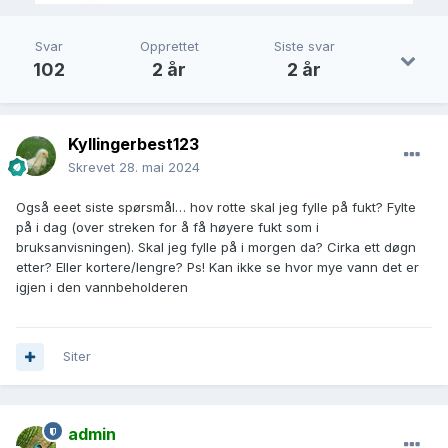
Svar
Opprettet
Siste svar
102
2 år
2 år
Kyllingerbest123
Skrevet
28. mai 2024
Også eeet siste spørsmål… hov rotte skal jeg fylle på fukt? Fylte
på i dag (over streken for å få høyere fukt som i
bruksanvisningen). Skal jeg fylle på i morgen da? Cirka ett døgn
etter? Eller kortere/lengre? Ps! Kan ikke se hvor mye vann det er
igjen i den vannbeholderen
Siter
admin