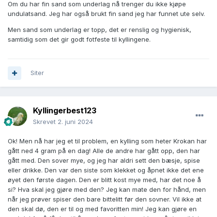
Om du har fin sand som underlag nå trenger du ikke kjøpe
undulatsand. Jeg har også brukt fin sand jeg har funnet ute selv.
Men sand som underlag er topp, det er renslig og hygienisk,
samtidig som det gir godt fotfeste til kyllingene.
Siter
Kyllingerbest123
Skrevet
2. juni 2024
Ok! Men nå har jeg et til problem, en kylling som heter Krokan har
gått ned 4 gram på en dag! Alle de andre har gått opp, den har
gått med. Den sover mye, og jeg har aldri sett den bæsje, spise
eller drikke. Den var den siste som klekket og åpnet ikke det ene
øyet den første dagen. Den er blitt kost mye med, har det noe å
si? Hva skal jeg gjøre med den? Jeg kan mate den for hånd, men
når jeg prøver spiser den bare bittelitt før den sovner. Vil ikke at
den skal dø, den er til og med favoritten min! Jeg kan gjøre en