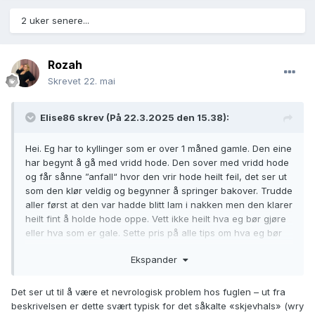
2 uker senere...
Rozah
Skrevet
22. mai
Elise86
skrev (På 22.3.2025 den 15.38):
Hei. Eg har to kyllinger som er over 1 måned gamle. Den eine
har begynt å gå med vridd hode. Den sover med vridd hode
og får sånne ”anfall“ hvor den vrir hode heilt feil, det ser ut
som den klør veldig og begynner å springer bakover. Trudde
aller først at den var hadde blitt lam i nakken men den klarer
heilt fint å holde hode oppe. Vett ikke heilt hva eg bør gjøre
eller hva som er gale. Sette pris på alle tips om hva eg bør
gjøre eller kva det er. Her er EiT bilde
Ekspander
Det ser ut til å være et nevrologisk problem hos fuglen – ut fra
beskrivelsen er dette svært typisk for det såkalte «skjevhals» (wry