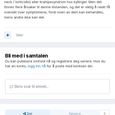
neck / torticollis) eller krampesyndrom hos kyllinger. Men det
finnes flere årsaker til denne tilstanden, og det er viktig å raskt få
oversikt over symptomene, fordi noen av dem kan behandles,
mens andre ikke kan det.
Siter
Bli med i samtalen
Du kan publisere innhold nå og registrere deg senere. Hvis du
har en konto,
logg inn nå
for å poste med kontoen din.
Skriv svar til emnet...
Om kvelden liker jeg å spille på
https://casitsucasino.bet/
nettcasino.
Del
Følgere
0