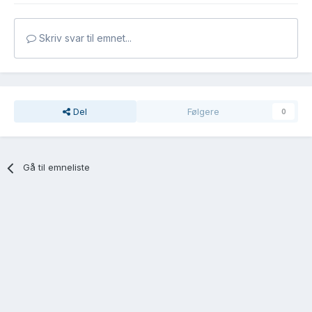
Skriv svar til emnet...
Del
Følgere
0
Gå til emneliste