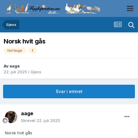
Gjess
Norsk hvit gås
feil farge
f
Av
aage
22. juli 2025
i
Gjess
Svar i emnet
aage
Skrevet
22. juli 2025
Norsk hvit gås