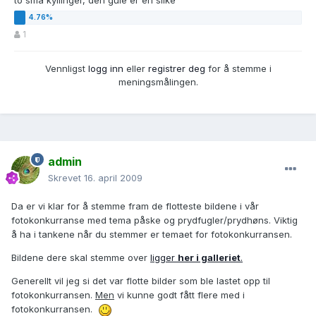
to små kyllinger, den gule er en silke
1
Vennligst
logg inn
eller
registrer deg
for å stemme i
meningsmålingen.
admin
Skrevet
16. april 2009
Da er vi klar for å stemme fram de flotteste bildene i vår
fotokonkurranse med tema påske og prydfugler/prydhøns. Viktig
å ha i tankene når du stemmer er temaet for fotokonkurransen.
Bildene dere skal stemme over
ligger
her i galleriet
.
Generellt vil jeg si det var flotte bilder som ble lastet opp til
fotokonkurransen.
Men
vi kunne godt fått flere med i
fotokonkurransen.