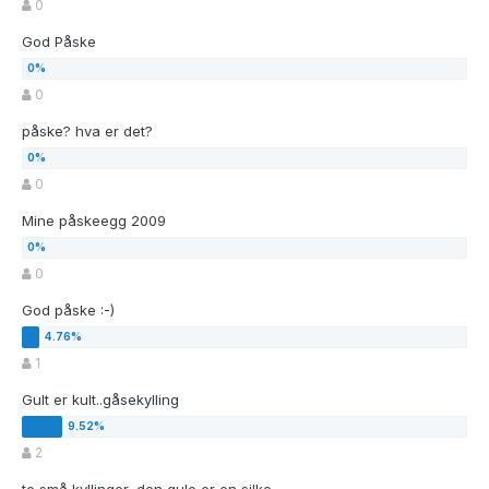
0
God Påske
0
påske? hva er det?
0
Mine påskeegg 2009
0
God påske :-)
1
Gult er kult..gåsekylling
2