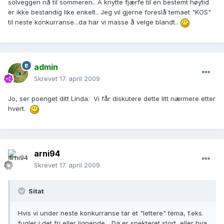
solveggen nå til sommeren.. Å knytte fjærfe til en bestemt høytid
er ikke bestandig like enkelt.. Jeg vil gjerne foreslå temaet "KOS"
til neste konkurranse...da har vi masse å velge blandt..
admin
Skrevet
17. april 2009
Jo, ser poenget ditt Linda. Vi får diskutere dette litt nærmere etter
hvert.
arni94
Skrevet
17. april 2009
Sitat
Hvis vi under neste konkurranse tar et "lettere" tema, f.eks.
fugler i det fri eller lignende... Da er spekteret stort, eller hva