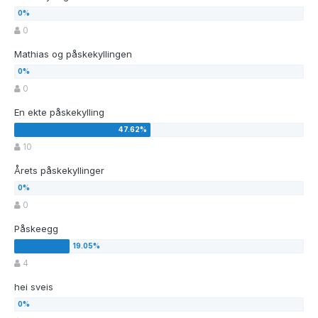
0
Mathias og påskekyllingen
0
En ekte påskekylling
10
Årets påskekyllinger
0
Påskeegg
4
hei sveis