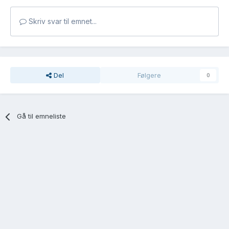
Skriv svar til emnet...
Del
Følgere
0
Gå til emneliste