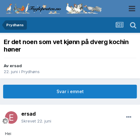
Prydhøns
Er det noen som vet kjønn på dverg kochin
høner
Av
ersad
22. juni
i
Prydhøns
Svar i emnet
ersad
Skrevet
22. juni
Hei