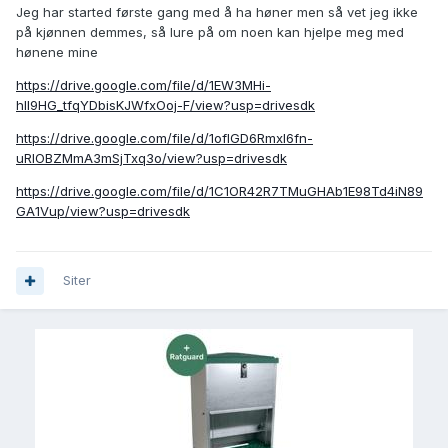
Jeg har started første gang med å ha høner men så vet jeg ikke
på kjønnen demmes, så lure på om noen kan hjelpe meg med
hønene mine
https://drive.google.com/file/d/1EW3MHi-
hll9HG_tfqYDbisKJWfxOoj-F/view?usp=drivesdk
https://drive.google.com/file/d/1oflGD6RmxI6fn-
uRlOBZMmA3mSjTxq3o/view?usp=drivesdk
https://drive.google.com/file/d/1C1OR42R7TMuGHAb1E98Td4iN89
GA1Vup/view?usp=drivesdk
Siter