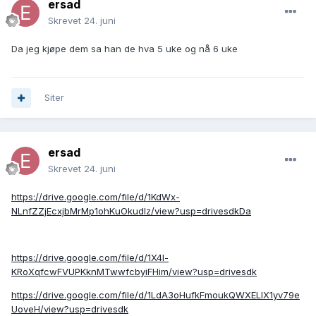
ersad
Skrevet
24. juni
Da jeg kjøpe dem sa han de hva 5 uke og nå 6 uke
Siter
ersad
Skrevet
24. juni
https://drive.google.com/file/d/1KdWx-
NLnfZZjEcxjbMrMp1ohKuOkudlz/view?usp=drivesdkDa
https://drive.google.com/file/d/1X4l-
KRoXqfcwFVUPKknMTwwfcbyiFHim/view?usp=drivesdk
https://drive.google.com/file/d/1LdA3oHufkFmoukQWXELIX1yv79e
UoveH/view?usp=drivesdk