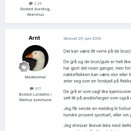
2,2k
Bosted
Aurskog,
Akershus
Arnt
Skrevet
20. juni 2010
Det kan være litt verre på de brun/g
De grå og de brun/gule er helt li
har gjort det noen ganger, men for
nakkeflekken kan være stor eller li
Medlemmer
arter seg som en forskjell på flekk
501
De grå er som sagt like kjønnsvisen
Bosted
Lundamo i
sett litt på ansiktsfargen som også
Melhus kommune
Jeg får sende en melding til forbun
hundre prosent sporbart, eller om j
Jeg stresser likevel ikke med dette