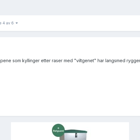
e 4 av 6
stripene som kyllinger etter raser med "viltgenet" har langsmed rygg