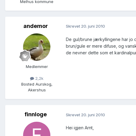
Melhus kommune
andemor
Skrevet
20. juni 2010
De gul/brune jærkyllingene har jo 
brun/gule er mere difuse, og vansk
de nevner dette som et kardinalpu
Medlemmer
2,2k
Bosted
Aurskog,
Akershus
finnloge
Skrevet
20. juni 2010
Hei igjen Arnt,