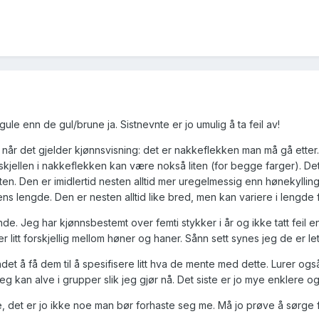
ule enn de gul/brune ja. Sistnevnte er jo umulig å ta feil av!
ke når det gjelder kjønnsvisning: det er nakkeflekken man må gå et
skjellen i nakkeflekken kan være nokså liten (for begge farger). Det
ten. Den er imidlertid nesten alltid mer uregelmessig enn hønekylling
ens lengde. Den er nesten alltid like bred, men kan variere i lengde
de. Jeg har kjønnsbestemt over femti stykker i år og ikke tatt feil en
 er litt forskjellig mellom høner og haner. Sånn sett synes jeg de er
det å få dem til å spesifisere litt hva de mente med dette. Lurer ogs
eg kan alve i grupper slik jeg gjør nå. Det siste er jo mye enklere o
, det er jo ikke noe man bør forhaste seg me. Må jo prøve å sørge fo