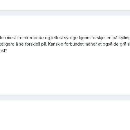
den mest fremtredende og lettest synlige kjønnsforskjellen på kyllin
eligere å se forskjell på. Kanskje forbundet mener at også de grå sk
nkt?