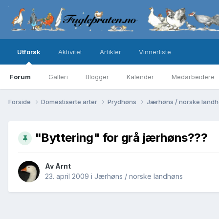
Utforsk
Aktivitet
Artikler
Vinnerliste
Forum
Galleri
Blogger
Kalender
Medarbeidere
Forside
Domestiserte arter
Prydhøns
Jærhøns / norske land
"Byttering" for grå jærhøns???
Av
Arnt
23. april 2009
i
Jærhøns / norske landhøns