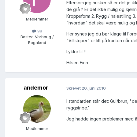
Ettersom jeg husker så er det jo ik
de grå ? Er det ikke mulig og kjønn
Kroppsform 2. Rygg / halestilling 3
Medlemmer
"hvordan" det skal være mulig og 
98
Her synes jeg du bør klage til Forb
Bosted
Varhaug /
"Viltstriper" er litt på kanten når 
Rogaland
Lykke til !!
Hilsen Finn
andemor
Skrevet
20. juni 2010
I standarden står det: Gul/brun, 
ryggstribe."
Jeg hadde ingen problemer med å s
Medlemmer