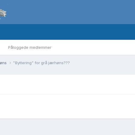
Påloggede medlemmer
høns
"Byttering" for grå jærhøns???