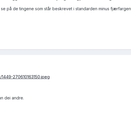
se på de tingene som står beskrevet i standarden minus fjærfargen.
/2/1449-270610163150.jpeg
nn dei andre.