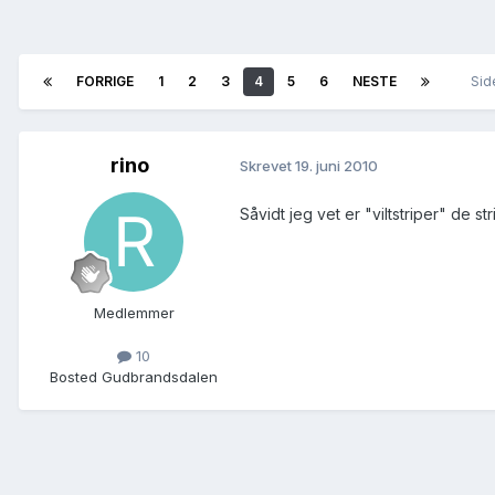
FORRIGE
1
2
3
4
5
6
NESTE
Sid
rino
Skrevet
19. juni 2010
Såvidt jeg vet er "viltstriper" de 
Medlemmer
10
Bosted
Gudbrandsdalen