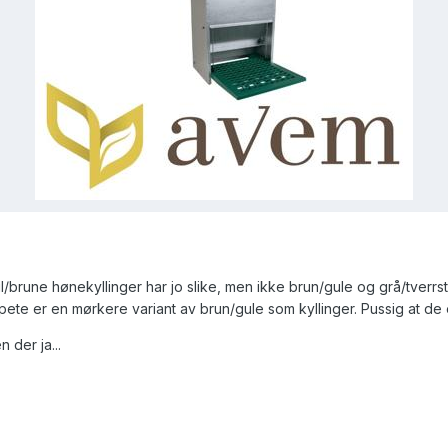
l/brune hønekyllinger har jo slike, men ikke brun/gule og grå/tverrs
ripete er en mørkere variant av brun/gule som kyllinger. Pussig at de 
 der ja...