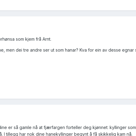
Jærhønsa som kjem frå Arnt.
e, men dei tre andre ser ut som hanar? Kva for ein av desse egnar se
dine er så gamle nå at fjærfargen forteller deg kjønnet: kyllinger s
. I tillegg har nok dine hanekyllinger begynt å få skikkelig kam nå.