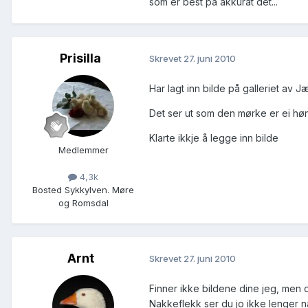
som er best på akkurat det...
Prisilla
Skrevet
27. juni 2010
Har lagt inn bilde på galleriet av 
Det ser ut som den mørke er ei høn
Klarte ikkje å legge inn bilde
Medlemmer
4,3k
Bosted
Sykkylven. Møre
og Romsdal
Arnt
Skrevet
27. juni 2010
Finner ikke bildene dine jeg, men 
Nakkeflekk ser du jo ikke lenger nå