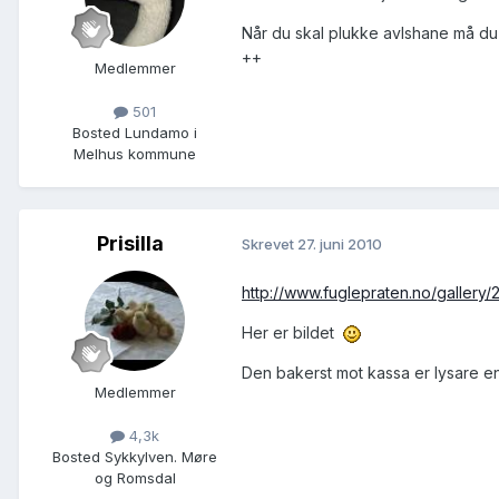
Når du skal plukke avlshane må du 
++
Medlemmer
501
Bosted
Lundamo i
Melhus kommune
Prisilla
Skrevet
27. juni 2010
http://www.fuglepraten.no/gallery
Her er bildet
Den bakerst mot kassa er lysare e
Medlemmer
4,3k
Bosted
Sykkylven. Møre
og Romsdal