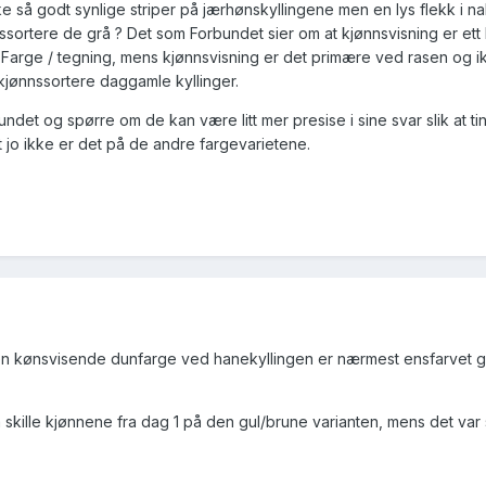
ke så godt synlige striper på jærhønskyllingene men en lys flekk i 
ssortere de grå ? Det som Forbundet sier om at kjønnsvisning er ett k
. Farge / tegning, mens kjønnsvisning er det primære ved rasen og ik
kjønnssortere daggamle kyllinger.
undet og spørre om de kan være litt mer presise i sine svar slik at 
det jo ikke er det på de andre fargevarietene.
"den kønsvisende dunfarge ved hanekyllingen er nærmest ensfarvet 
kille kjønnene fra dag 1 på den gul/brune varianten, mens det var 