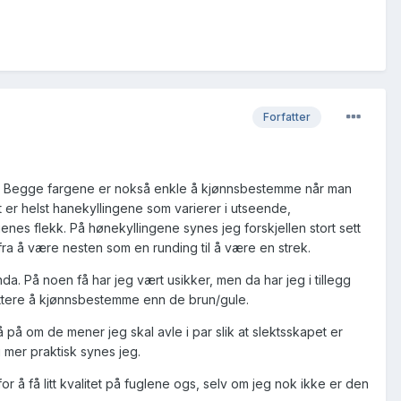
Forfatter
ter. Begge fargene er nokså enkle å kjønnsbestemme når man
 er helst hanekyllingene som varierer i utseende,
enes flekk. På hønekyllingene synes jeg forskjellen stort sett
 fra å være nesten som en runding til å være en strek.
da. På noen få har jeg vært usikker, men da har jeg i tillegg
 lettere å kjønnsbestemme enn de brun/gule.
å på om de mener jeg skal avle i par slik at slektsskapet er
g mer praktisk synes jeg.
r å få litt kvalitet på fuglene ogs, selv om jeg nok ikke er den