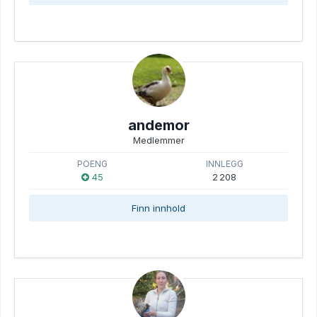
andemor
Medlemmer
POENG
INNLEGG
45
2 208
Finn innhold