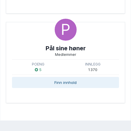
Pål sine høner
Medlemmer
POENG
INNLEGG
5
1 370
Finn innhold