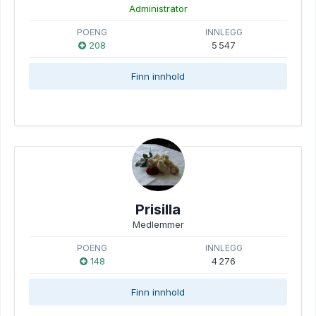
Administrator
POENG
INNLEGG
208
5 547
Finn innhold
Prisilla
Medlemmer
POENG
INNLEGG
148
4 276
Finn innhold