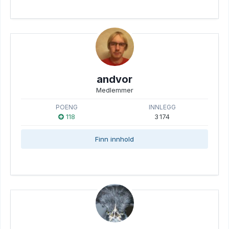
andvor
Medlemmer
POENG
INNLEGG
118
3 174
Finn innhold