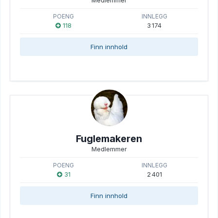
Medlemmer
POENG
INNLEGG
118
3 174
Finn innhold
Fuglemakeren
Medlemmer
POENG
INNLEGG
31
2 401
Finn innhold