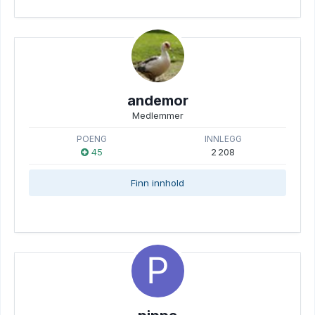
andemor
Medlemmer
POENG
INNLEGG
45
2 208
Finn innhold