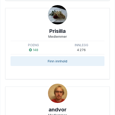
Prisilla
Medlemmer
POENG
INNLEGG
148
4 276
Finn innhold
andvor