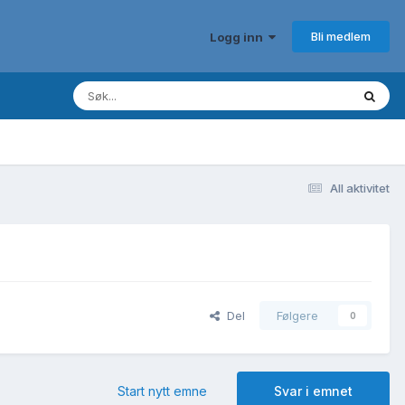
Bli medlem
Logg inn
All aktivitet
Del
Følgere
0
Start nytt emne
Svar i emnet