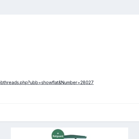
/ubbthreads.php?ubb=showflat&Number=28027