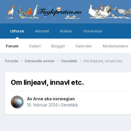
Utforsk
Aktivitet
Artikler
Vinnerliste
Forum
Galleri
Blogger
Kalender
Medarbeidere
Forside
Generelle emner
Genetikk
Om linjeavl, innavl etc.
Om linjeavl, innavl etc.
Av
Arne aka norwegian
19. februar 2014
i
Genetikk