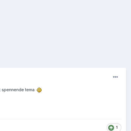
m et spennende tema
1